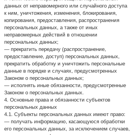
с целями сбора персональных данных.
5.3. Не допускается объединение баз данных,
содержащих персональные данные, обработка
которых осуществляется в целях, несовместимых
между собой.
5.4. Обработке подлежат только персональные
данные, которые отвечают целям их обработки.
5.5. Содержание и объем обрабатываемых
персональных данных соответствуют заявленным
целям обработки. Не допускается избыточность
обрабатываемых персональных данных
по отношению к заявленным целям их обработки.
5.6. При обработке персональных данных
обеспечивается точность персональных данных,
их достаточность, а в необходимых случаях
и актуальность по отношению к целям обработки
персональных данных. Оператор принимает
необходимые меры и/или обеспечивает их принятие
по удалению или уточнению неполных или неточных
данных.
5.7. Хранение персональных данных
осуществляется в форме, позволяющей определить
субъекта персональных данных, не дольше, чем
этого требуют цели обработки персональных
данных, если срок хранения персональных данных
не установлен федеральным законом, договором,