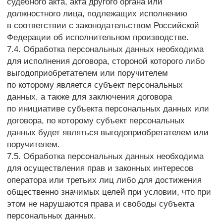
или без таковой.
10. Трансграничная передача персональных данных
10.1. Оператор до начала осуществления
деятельности по трансграничной передаче
персональных данных обязан уведомить
уполномоченный орган по защите прав субъектов
персональных данных о своем намерении
осуществлять трансграничную передачу
персональных данных (такое уведомление
направляется отдельно от уведомления о намерении
осуществлять обработку персональных данных).
10.2. Оператор до подачи вышеуказанного
уведомления, обязан получить от органов власти
иностранного государства, иностранных физических
лиц, иностранных юридических лиц, которым
планируется трансграничная передача
персональных данных, соответствующие сведения.
11. Конфиденциальность персональных данных
Оператор и иные лица, получившие доступ
к персональным данным, обязаны не раскрывать
третьим лицам и не распространять персональные
данные без согласия субъекта персональных
данных, если иное не предусмотрено федеральным
законом.
12. Заключительные положения
12.1. Пользователь может получить любые