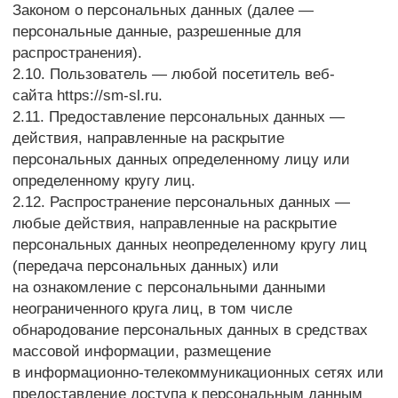
достоверные информацию и/или документы,
содержащие персональные данные;
— в случае отзыва субъектом персональных данных
согласия на обработку персональных данных,
а также, направления обращения с требованием
о прекращении обработки персональных данных,
Оператор вправе продолжить обработку
персональных данных без согласия субъекта
персональных данных при наличии оснований,
указанных в Законе о персональных данных;
— самостоятельно определять состав и перечень
мер, необходимых и достаточных для обеспечения
выполнения обязанностей, предусмотренных
Законом о персональных данных и принятыми
в соответствии с ним нормативными правовыми
актами, если иное не предусмотрено Законом
о персональных данных или другими
федеральными законами.
3.2. Оператор обязан:
— предоставлять субъекту персональных данных
по его просьбе информацию, касающуюся
обработки его персональных данных;
— организовывать обработку персональных данных
в порядке, установленном действующим
законодательством РФ;
— отвечать на обращения и запросы субъектов