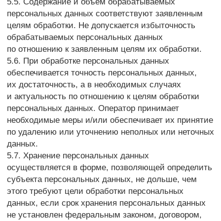
8.2. Персональные данные Пользователя никогда,
ни при каких условиях не будут переданы третьим
лицам, за исключением случаев, связанных
с исполнением действующего законодательства
либо в случае, если субъектом персональных
данных дано согласие Оператору на передачу
данных третьему лицу для исполнения
обязательств по гражданско-правовому договору.
8.3. В случае выявления неточностей
в персональных данных, Пользователь может
актуализировать их самостоятельно, путем
направления Оператору уведомление на адрес
электронной почты Оператора info@sm-
sl.ru с пометкой «Актуализация персональных
данных».
8.4. Срок обработки персональных данных
определяется достижением целей, для которых
были собраны персональные данные, если иной
срок не предусмотрен договором или действующим
законодательством.
Пользователь может в любой момент отозвать свое
согласие на обработку персональных данных,
направив Оператору уведомление посредством
электронной почты на электронный адрес
Оператора info@sm-sl.ru с пометкой «Отзыв
согласия на обработку персональных данных».
8.5. Вся информация, которая собирается