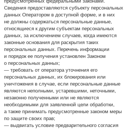
стороной которого, выгодоприобретателем или
поручителем по которому является субъект
персональных данных. Обрабатываемые
персональные данные уничтожаются либо
обезличиваются по достижении целей обработки
или в случае утраты необходимости в достижении
этих целей, если иное не предусмотрено
федеральным законом.
6. Цели обработки персональных данных
Цель обработки: информирование Пользователя
посредством отправки электронных писем
Персональные данные:
— имя
— электронный адрес
— номера телефонов
Правовые основания:
— Федеральный закон «Об информации,
информационных технологиях и о защите
информации» от 27.07.2006 N 149-ФЗ
Виды обработки персональных данных
— Сбор, запись, систематизация, накопление,
хранение, уничтожение и обезличивание
персональных данных
— Отправка информационных писем на адрес
электронной почты
7. Условия обработки персональных данных