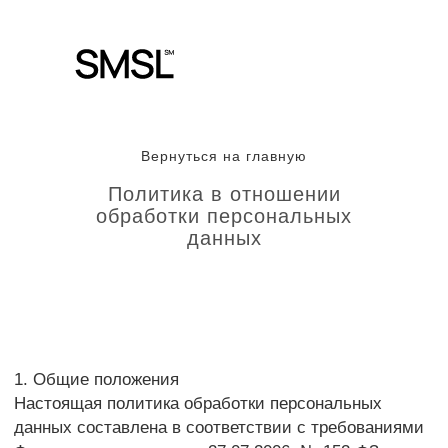
Вернуться на
главную
Вернуться на главную
Политика в отношении
обработки персональных
данных
1. Общие положения
Настоящая политика обработки персональных
данных составлена в соответствии с требованиями
Федерального закона от 27.07.2006. № 152-ФЗ
«О персональных данных» (далее — Закон
о персональных данных) и определяет порядок
обработки персональных данных и меры
по обеспечению безопасности персональных
данных, предпринимаемые ИП Веселовацким
Егором Владимировичем (далее — Оператор).
1.1. Оператор ставит своей важнейшей целью