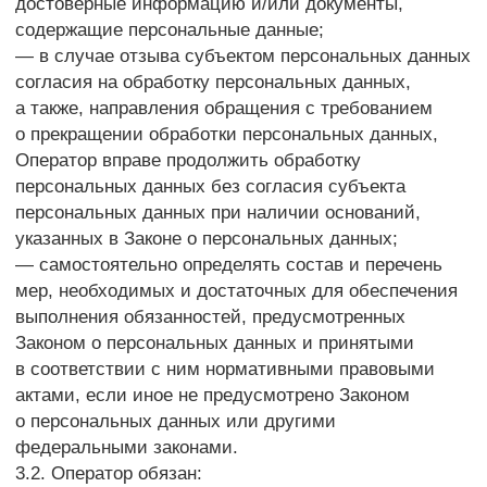
4.1. Субъекты персональных данных имеют право:
— получать информацию, касающуюся обработки
его персональных данных, за исключением случаев,
предусмотренных федеральными законами.
Сведения предоставляются субъекту персональных
данных Оператором в доступной форме, и в них
не должны содержаться персональные данные,
относящиеся к другим субъектам персональных
данных, за исключением случаев, когда имеются
законные основания для раскрытия таких
персональных данных. Перечень информации
и порядок ее получения установлен Законом
о персональных данных;
— требовать от оператора уточнения его
персональных данных, их блокирования или
уничтожения в случае, если персональные данные
являются неполными, устаревшими, неточными,
незаконно полученными или не являются
необходимыми для заявленной цели обработки,
а также принимать предусмотренные законом меры
по защите своих прав;
— выдвигать условие предварительного согласия
при обработке персональных данных в целях
продвижения на рынке товаров, работ и услуг;
— на отзыв согласия на обработку персональных
данных, а также, на направление требования