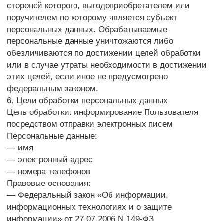
сторонними сервисами, в том числе платежными
системами, средствами связи и другими
поставщиками услуг, хранится и обрабатывается
указанными лицами (Операторами) в соответствии
с их Пользовательским соглашением и Политикой
конфиденциальности. Субъект персональных
данных и/или с указанными документами. Оператор
не несет ответственность за действия третьих лиц,
в том числе указанных в настоящем пункте
поставщиков услуг.
8.6. Установленные субъектом персональных
данных запреты на передачу (кроме предоставления
доступа), а также на обработку или условия
обработки (кроме получения доступа) персональных
данных, разрешенных для распространения,
не действуют в случаях обработки персональных
данных в государственных, общественных и иных
публичных интересах, определенных
законодательством РФ.
8.7. Оператор при обработке персональных данных
обеспечивает конфиденциальность персональных
данных.
8.8. Оператор осуществляет хранение персональных
данных в форме, позволяющей определить
субъекта персональных данных, не дольше, чем
этого требуют цели обработки персональных