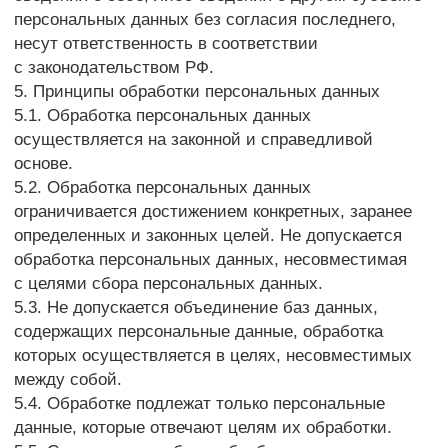
оператора или третьих лиц либо для достижения
общественно значимых целей при условии, что при
этом не нарушаются права и свободы субъекта
персональных данных.
7.6. Осуществляется обработка персональных
данных, доступ неограниченного круга лиц к которым
предоставлен субъектом персональных данных
либо по его просьбе (далее — общедоступные
персональные данные).
7.7. Осуществляется обработка персональных
данных, подлежащих опубликованию или
обязательному раскрытию в соответствии
с федеральным законом.
8. Порядок сбора, хранения, передачи и других
видов обработки персональных данных
Безопасность персональных данных, которые
обрабатываются Оператором, обеспечивается
путем реализации правовых, организационных
и технических мер, необходимых для выполнения
в полном объеме требований действующего
законодательства в области защиты персональных
данных.
8.1. Оператор обеспечивает сохранность
персональных данных и принимает все возможные
меры, исключающие доступ к персональным
данным неуполномоченных лиц.