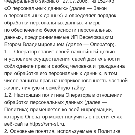
и условием осуществления своей деятельности
соблюдение прав и свобод человека и гражданина
при обработке его персональных данных, в том
числе защиты прав на неприкосновенность частной
жизни, личную и семейную тайну.
1.2. Настоящая политика Оператора в отношении
обработки персональных данных (далее —
Политика) применяется ко всей информации,
которую Оператор может получить о посетителях
веб-сайта https://sm-sl.ru.
2. Основные понятия, используемые в Политике
2.1. Автоматизированная обработка персональных
данных — обработка персональных данных
с помощью средств вычислительной техники.
2.2. Блокирование персональных данных —
временное прекращение обработки персональных
данных (за исключением случаев, если обработка
необходима для уточнения персональных данных).
2.3. Веб-сайт — совокупность графических
и информационных материалов, а также программ
для ЭВМ и баз данных, обеспечивающих
их доступность в сети интернет по сетевому
адресу https://sm-sl.ru.
2.4. Информационная система персональных
данных — совокупность содержащихся в базах
данных персональных данных и обеспечивающих