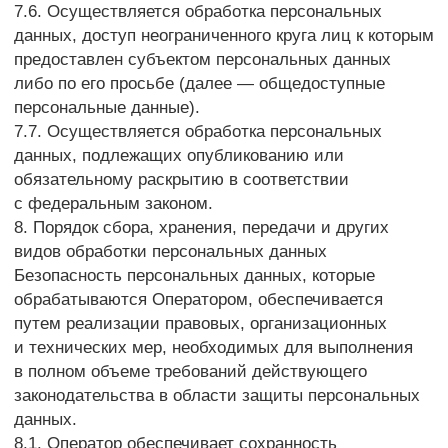
разъяснения по интересующим вопросам,
касающимся обработки его персональных данных,
обратившись к Оператору с помощью электронной
почты info@sm-sl.ru.
12.2. В данном документе будут отражены любые
изменения политики обработки персональных
данных Оператором. Политика действует бессрочно
до замены ее новой версией.
12.3. Актуальная версия Политики в свободном
доступе расположена в сети Интернет
по адресу https://sm-sl.ru/privacy.
Вернуться на главную