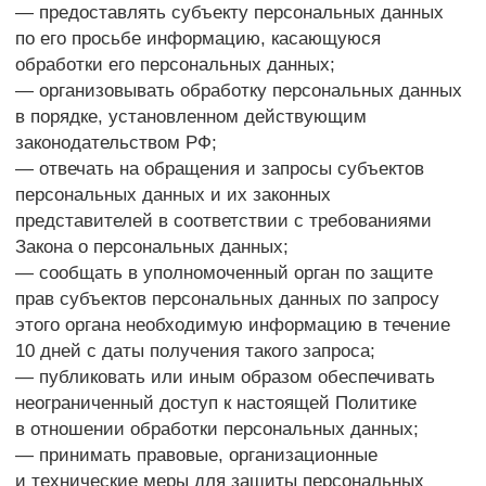
о прекращении обработки персональных данных;
— обжаловать в уполномоченный орган по защите
прав субъектов персональных данных или
в судебном порядке неправомерные действия или
бездействие Оператора при обработке его
персональных данных;
— на осуществление иных прав, предусмотренных
законодательством РФ.
4.2. Субъекты персональных данных обязаны:
— предоставлять Оператору достоверные данные
о себе;
— сообщать Оператору об уточнении (обновлении,
изменении) своих персональных данных.
4.3. Лица, передавшие Оператору недостоверные
сведения о себе, либо сведения о другом субъекте
персональных данных без согласия последнего,
несут ответственность в соответствии
с законодательством РФ.
5. Принципы обработки персональных данных
5.1. Обработка персональных данных
осуществляется на законной и справедливой
основе.
5.2. Обработка персональных данных
ограничивается достижением конкретных, заранее
определенных и законных целей. Не допускается
обработка персональных данных, несовместимая