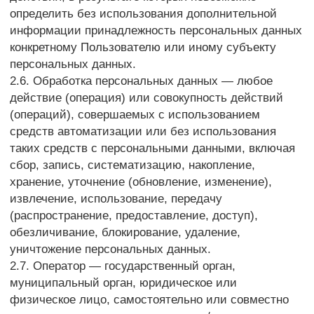
данных, подлежащих обработке, действия
(операции), совершаемые с персональными
данными.
2.8. Персональные данные — любая информация,
относящаяся прямо или косвенно к определенному
или определяемому Пользователю веб-
сайта https://sm-sl.ru.
2.9. Персональные данные, разрешенные субъектом
персональных данных для распространения, —
персональные данные, доступ неограниченного круга
лиц к которым предоставлен субъектом
персональных данных путем дачи согласия
на обработку персональных данных, разрешенных
субъектом персональных данных для
распространения в порядке, предусмотренном
Законом о персональных данных (далее —
персональные данные, разрешенные для
распространения).
2.10. Пользователь — любой посетитель веб-
сайта https://sm-sl.ru.
2.11. Предоставление персональных данных —
действия, направленные на раскрытие
персональных данных определенному лицу или
определенному кругу лиц.
2.12. Распространение персональных данных —
любые действия, направленные на раскрытие